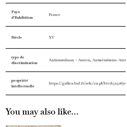
Pays
France
d'Exhibition
Siècle
XV
type de
Antimusulman – Autres, Antisémitisme-Autr
discrimination
propriété
https://gallica.bnf.fr/ark:/12148/btv1b5250670
intellectuelle
You may also like…