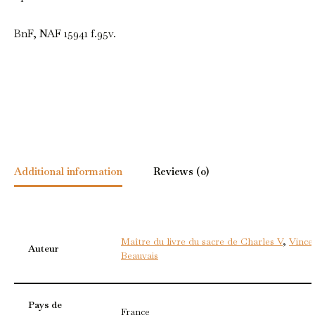
BnF, NAF 15941 f.95v.
Additional information
Reviews (0)
Maître du livre du sacre de Charles V
,
Vince
Auteur
Beauvais
Pays de
France