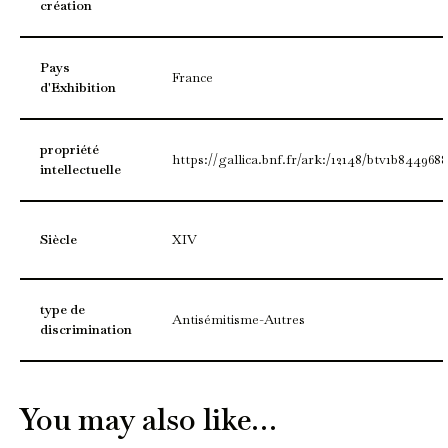
création
Pays
France
d'Exhibition
propriété
https://gallica.bnf.fr/ark:/12148/btv1b8449688
intellectuelle
Siècle
XIV
type de
Antisémitisme-Autres
discrimination
You may also like…