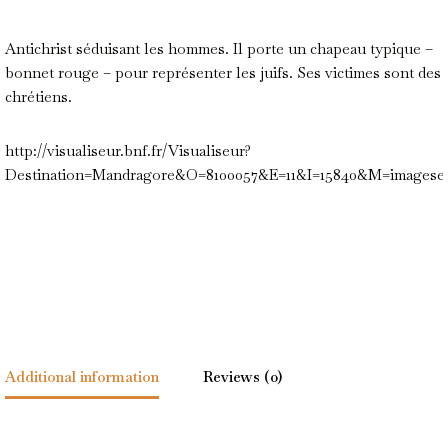
Antichrist séduisant les hommes. Il porte un chapeau typique –
bonnet rouge – pour représenter les juifs. Ses victimes sont des
chrétiens.
http://visualiseur.bnf.fr/Visualiseur?
Destination=Mandragore&O=8100057&E=11&I=15840&M=imagese
Additional information
Reviews (0)