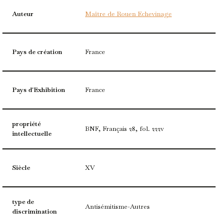
Auteur
Maître de Rouen Echevinage
Pays de création
France
Pays d'Exhibition
France
propriété
BNF, Français 28, fol. 222v
intellectuelle
Siècle
XV
type de
Antisémitisme-Autres
discrimination