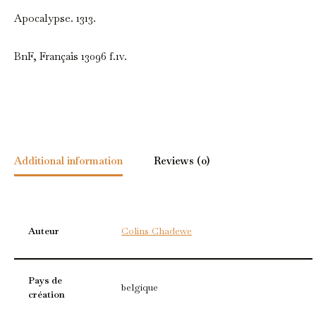
Apocalypse. 1313.
BnF, Français 13096 f.1v.
Additional information
Reviews (0)
Auteur
Colins Chadewe
Pays de
belgique
création