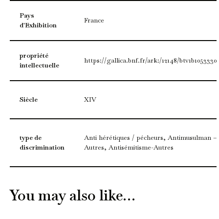
Pays
France
d'Exhibition
propriété
https://gallica.bnf.fr/ark:/12148/btv1b1053330
intellectuelle
Siècle
XIV
type de
Anti hérétiques / pécheurs, Antimusulman –
discrimination
Autres, Antisémitisme-Autres
You may also like…