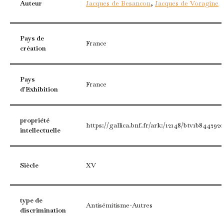
Auteur
Jacques de Besancon
,
Jacques de Voragine
Pays de
France
création
Pays
France
d'Exhibition
propriété
https://gallica.bnf.fr/ark:/12148/btv1b8442920
intellectuelle
Siècle
XV
type de
Antisémitisme-Autres
discrimination