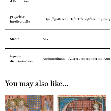
d'Exhibition
propriété
https://gallica.bnf.fr/ark:/12148/btv1b8426004
intellectuelle
Siècle
XIV
type de
Antimusulman – Autres, Antisémitisme-Autr
discrimination
You may also like…