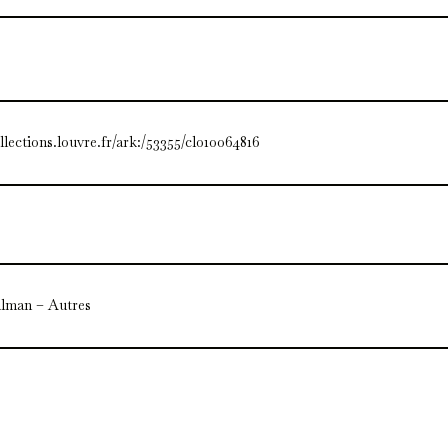
ollections.louvre.fr/ark:/53355/cl010064816
lman – Autres