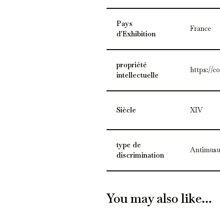
Pays
France
d'Exhibition
propriété
https://c
intellectuelle
Siècle
XIV
type de
Antimusu
discrimination
You may also like…