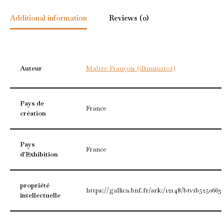
Additional information
Reviews (0)
Auteur
Maïtre François (illuminator)
Pays de
France
création
Pays
France
d'Exhibition
propriété
https://gallica.bnf.fr/ark:/12148/btv1b5250663
intellectuelle