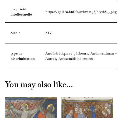
propriété
https://gallica.bnf.fr/ark:/12148/btv1b844969
intellectuelle
Siècle
XIV
type de
Anti hérétiques / pécheurs, Antimusulman –
discrimination
Autres, Antisémitisme-Autres
You may also like…