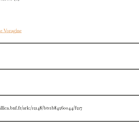
de Voragine
allica.bnf.fr/ark:/12148/btv1b84260044/f217