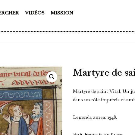
ERCHER
VIDÉOS
MISSION
Martyre de sai
Martyre de saint Vital. Un j
dans un rôle imprécis et am
Legenda aurea. 1348.
BnF, Français 241 f.107r.