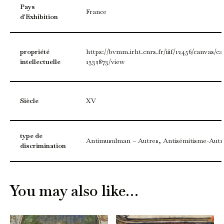
Pays
France
d'Exhibition
propriété
https://bvmm.irht.cnrs.fr/iiif/12456/canvas/ca
intellectuelle
1332873/view
Siècle
XV
type de
Antimusulman – Autres, Antisémitisme-Autr
discrimination
You may also like…