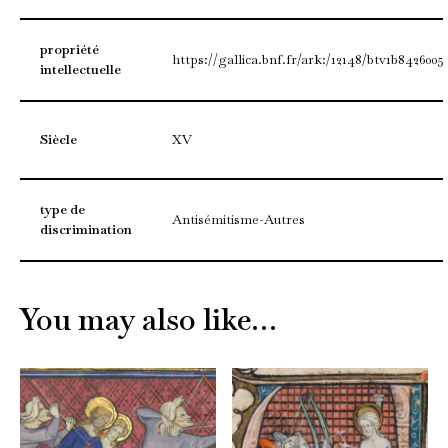
propriété
https://gallica.bnf.fr/ark:/12148/btv1b8426005j
intellectuelle
Siècle
XV
type de
Antisémitisme-Autres
discrimination
You may also like…