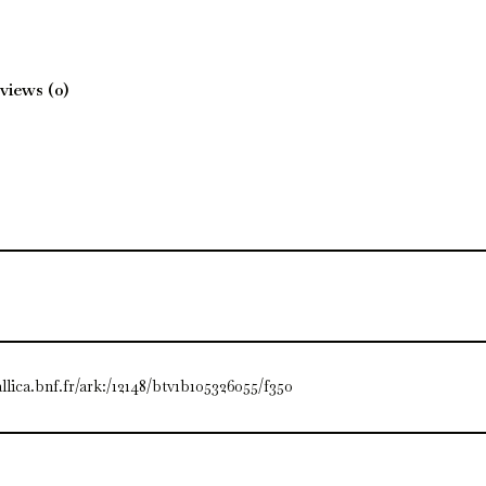
views (0)
allica.bnf.fr/ark:/12148/btv1b105326055/f350