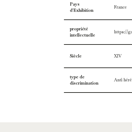
Pays
France
d'Exhibition
propriété
https://g
intellectuelle
Siècle
XIV
type de
Anti héré
discrimination