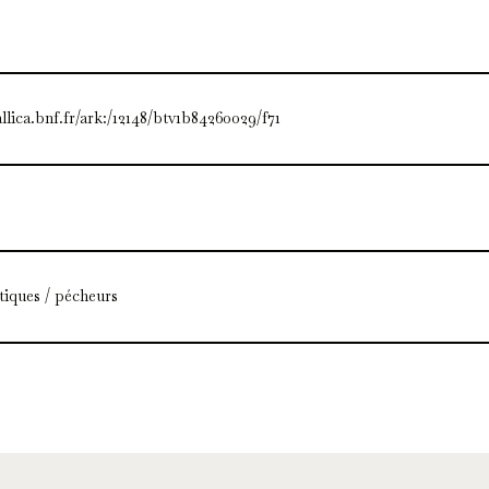
allica.bnf.fr/ark:/12148/btv1b84260029/f71
tiques / pécheurs