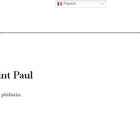
French
int Paul
philistin.