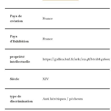
Pays de
France
création
Pays
France
d'Exhibition
propriété
https://gallica.bnf.fr/ark:/12148/btv1b8426002
intellectuelle
Siècle
XIV
type de
Anti hérétiques / pécheurs
discrimination