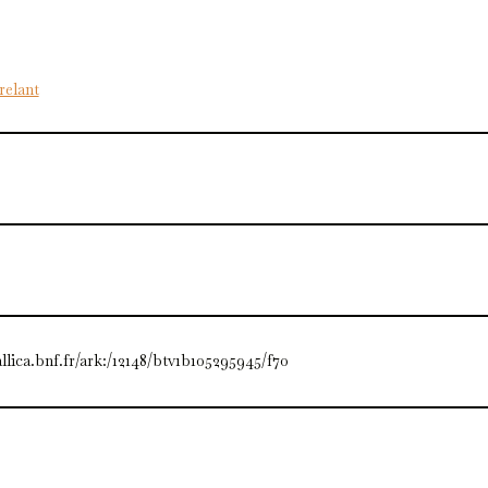
relant
allica.bnf.fr/ark:/12148/btv1b105295945/f70