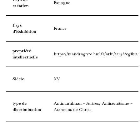
Espagne
création
Pays
France
d'Exhibition
propriété
https://mandragore.bnf.fr/ark:/12148/cgfbt13
intellectuelle
Siècle
XV
type de
Antimusulman – Autres, Antisémitisme –
discrimination
Assassins de Christ