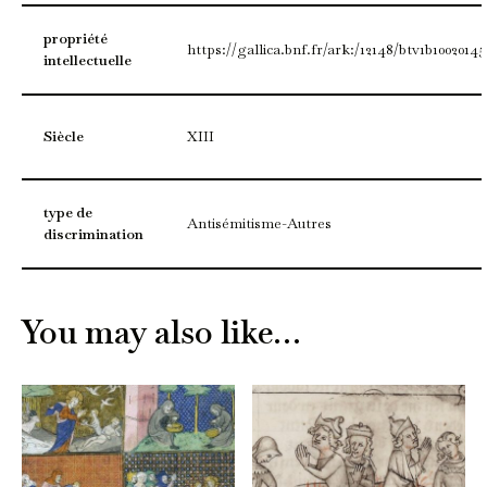
propriété
https://gallica.bnf.fr/ark:/12148/btv1b10020145
intellectuelle
Siècle
XIII
type de
Antisémitisme-Autres
discrimination
You may also like…