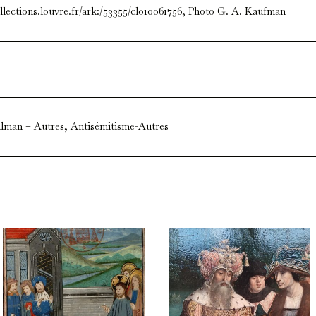
ollections.louvre.fr/ark:/53355/cl010061756, Photo G. A. Kaufman
lman – Autres, Antisémitisme-Autres