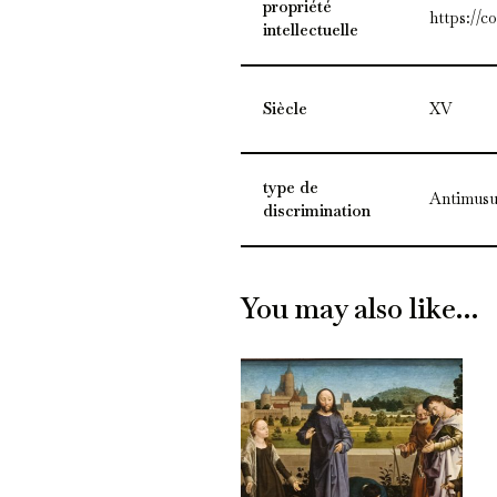
propriété
https://c
intellectuelle
Siècle
XV
type de
Antimusu
discrimination
You may also like…