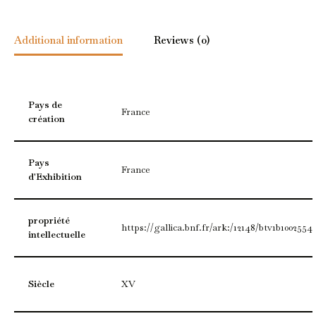
Additional information
Reviews (0)
Pays de
France
création
Pays
France
d'Exhibition
propriété
https://gallica.bnf.fr/ark:/12148/btv1b1002554
intellectuelle
Siècle
XV