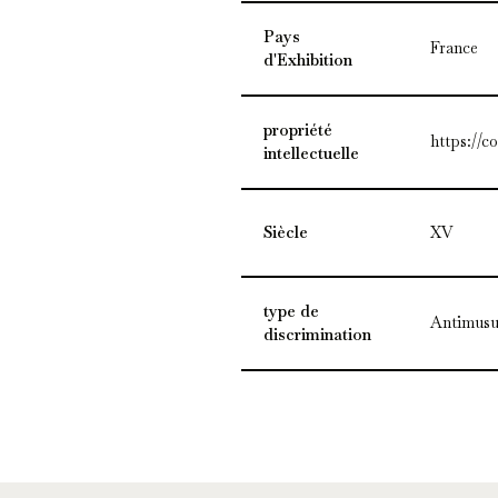
Pays
France
d'Exhibition
propriété
https://c
intellectuelle
Siècle
XV
type de
Antimusu
discrimination