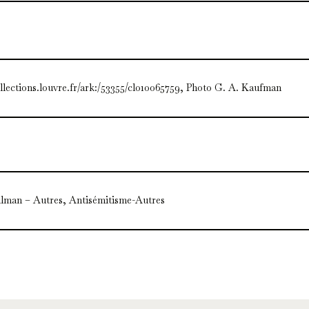
ollections.louvre.fr/ark:/53355/cl010065759, Photo G. A. Kaufman
lman – Autres, Antisémitisme-Autres