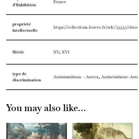
France
d'Exhibition
propriété
https://collections.louvre.fr/ark:/53355/cl010
intellectuelle
Siècle
XV, XVI
type de
Antimusulman – Autres, Antisémitisme-Autr
discrimination
You may also like…