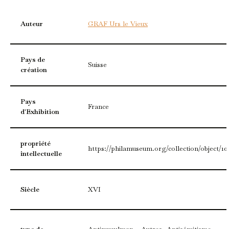
Auteur
GRAF Urs le Vieux
Pays de
Suisse
création
Pays
France
d'Exhibition
propriété
https://philamuseum.org/collection/object/10
intellectuelle
Siècle
XVI