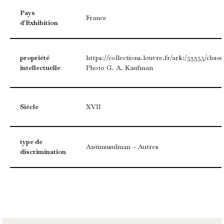
Pays
France
d'Exhibition
propriété
https://collections.louvre.fr/ark:/53355/cl010
intellectuelle
Photo G. A. Kaufman
Siècle
XVII
type de
Antimusulman – Autres
discrimination