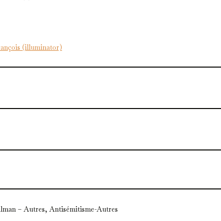
ançois (illuminator)
lman – Autres, Antisémitisme-Autres