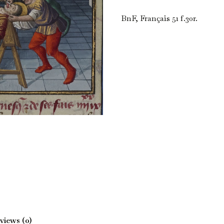
BnF, Français 51 f.30r.
views (0)