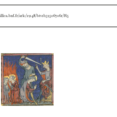
allica.bnf.fr/ark:/12148/btv1b52506706r/f65