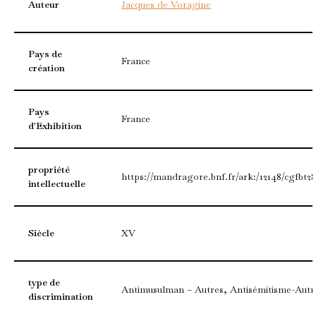
Auteur
Jacques de Voragine
Pays de
France
création
Pays
France
d'Exhibition
propriété
https://mandragore.bnf.fr/ark:/12148/cgfbt28
intellectuelle
Siècle
XV
type de
Antimusulman – Autres, Antisémitisme-Autr
discrimination