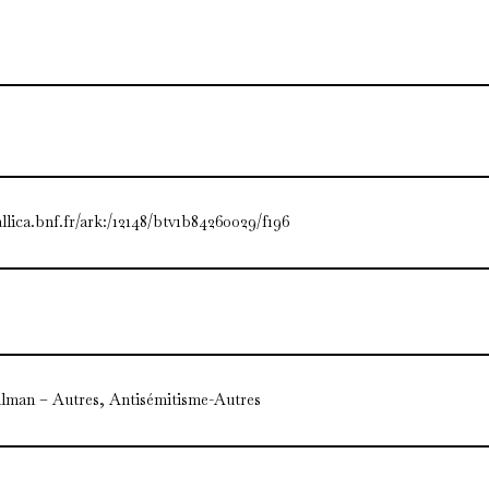
allica.bnf.fr/ark:/12148/btv1b84260029/f196
lman – Autres, Antisémitisme-Autres