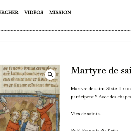
ERCHER
VIDÉOS
MISSION
Martyre de sai
Martyre de saint Sixte II : 
participent ? Avec des chapea
Vies de saints.
BnF, Français 185 f.96v.