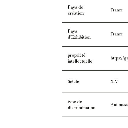
Pays de
France
création
Pays
France
d'Exhibition
propriété
https://g
intellectuelle
Siècle
XIV
type de
Antimusu
discrimination