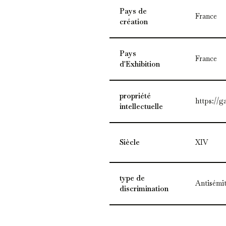
Pays de
France
création
Pays
France
d'Exhibition
propriété
https://g
intellectuelle
Siècle
XIV
type de
Antisémi
discrimination