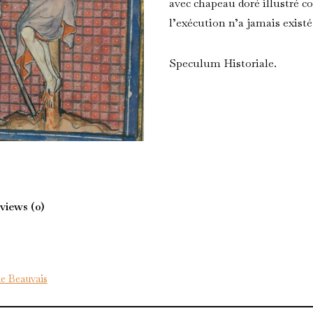
avec chapeau doré illustré 
l’exécution n’a jamais existé
Speculum Historiale.
BnF, Arsenal. Ms 5080 réserve,
views (0)
e Beauvais