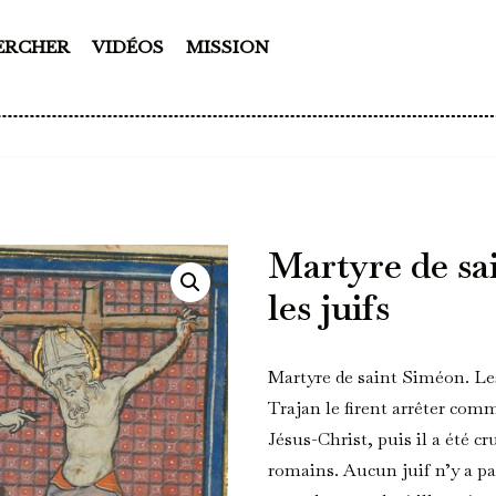
ERCHER
VIDÉOS
MISSION
Martyre de sa
les juifs
Martyre de saint Siméon. Le
Trajan le firent arrêter co
Jésus-Christ, puis il a été cr
romains. Aucun juif n’y a part