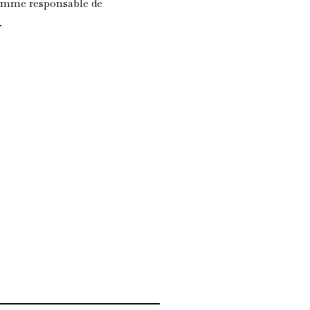
comme responsable de
.
 f. 121r.