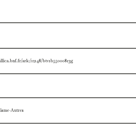
allica.bnf.fr/ark:/12148/btv1b55000813g
tisme-Autres