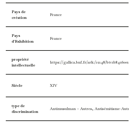
Pays de
France
création
Pays
France
d'Exhibition
propriété
https://gallica.bnf.fr/ark:/12148/btv1b8426002
intellectuelle
Siècle
XIV
type de
Antimusulman – Autres, Antisémitisme-Autr
discrimination