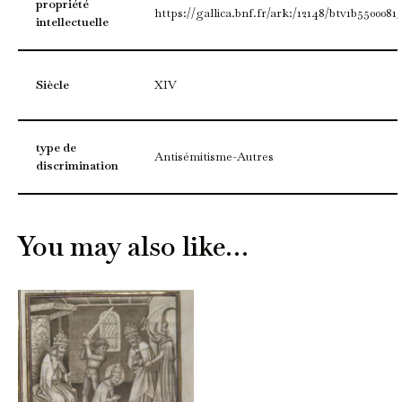
propriété
https://gallica.bnf.fr/ark:/12148/btv1b5500081
intellectuelle
Siècle
XIV
type de
Antisémitisme-Autres
discrimination
You may also like…