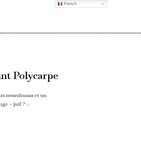
French
int Polycarpe
deux musulmans et un
e – juif ? -.