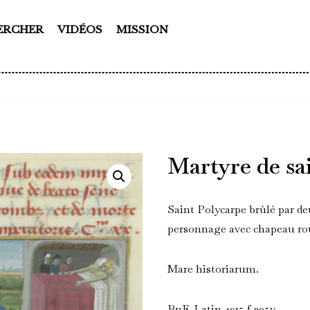
ERCHER
VIDÉOS
MISSION
Martyre de sa
Saint Polycarpe brûlé par 
personnage avec chapeau roug
Mare historiarum.
BnF, Latin 4915 f.205v.