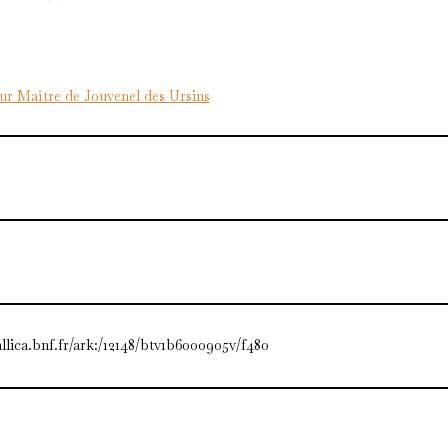
r Maître de Jouvenel des Ursins
allica.bnf.fr/ark:/12148/btv1b6000905v/f480