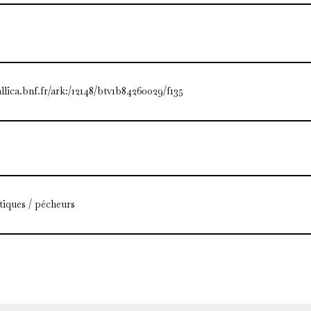
allica.bnf.fr/ark:/12148/btv1b84260029/f135
tiques / pécheurs