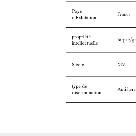
Pays
France
d'Exhibition
propriété
https://g
intellectuelle
Siècle
XIV
type de
Anti héré
discrimination