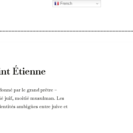
French
int Étienne
donné par le grand prêtre –
tié juif, moitié musulman. Les
identités ambigües entre juive et