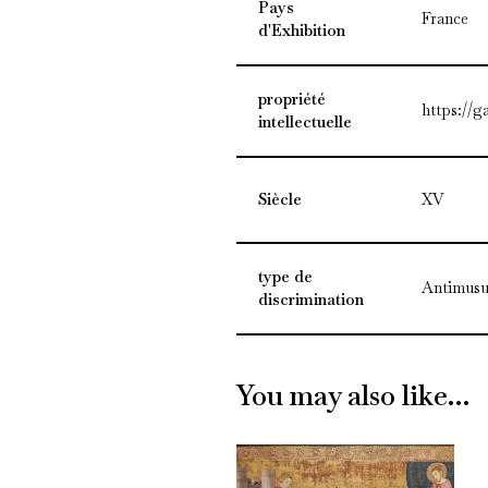
Pays
France
d'Exhibition
propriété
https://g
intellectuelle
Siècle
XV
type de
Antimusu
discrimination
You may also like…