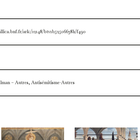
allica.bnf.fr/ark:/12148/btv1b52506638h/f490
lman – Autres, Antisémitisme-Autres