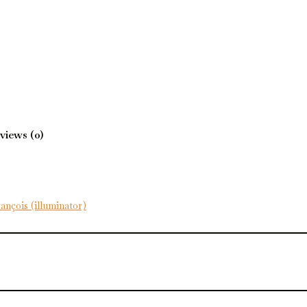
views (0)
ançois (illuminator)