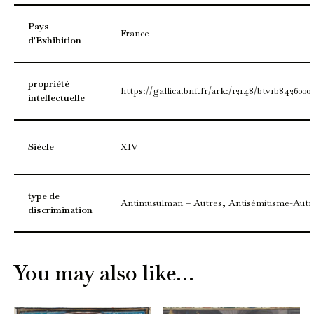
Pays
France
d'Exhibition
propriété
https://gallica.bnf.fr/ark:/12148/btv1b8426000
intellectuelle
Siècle
XIV
type de
Antimusulman – Autres, Antisémitisme-Autr
discrimination
You may also like…