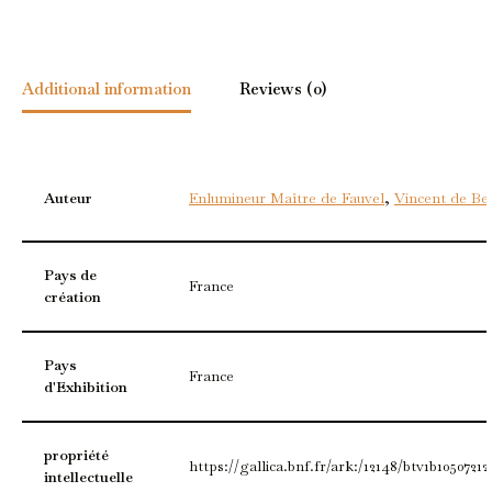
Additional information
Reviews (0)
Auteur
Enlumineur Maître de Fauvel
,
Vincent de Be
Pays de
France
création
Pays
France
d'Exhibition
propriété
https://gallica.bnf.fr/ark:/12148/btv1b1050721
intellectuelle