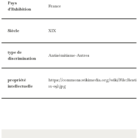
Pays
France
d'Exhibition
Siècle
XIX
type de
Antisémitisme-Autres
discrimination
propriété
https://commons.wikimedia.org/wiki/File:Restitu
intellectuelle
12-09).jpg