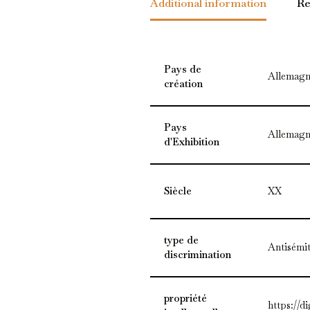
Additional information
Re
Pays de
Allemagn
création
Pays
Allemagn
d'Exhibition
Siècle
XX
type de
Antisémi
discrimination
propriété
https://d