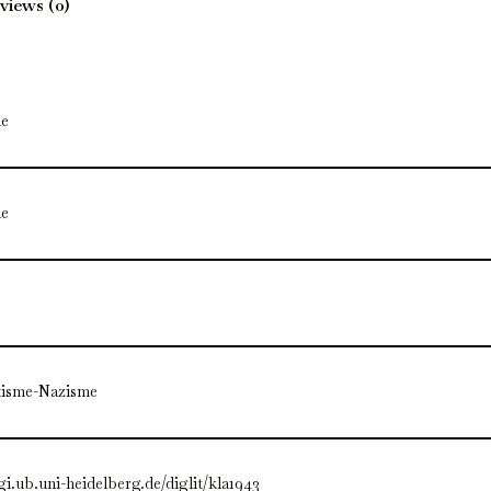
views (0)
e
e
tisme-Nazisme
igi.ub.uni-heidelberg.de/diglit/kla1943