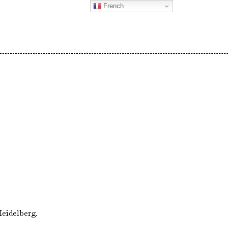
French
r
Heidelberg.