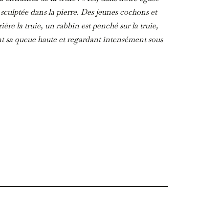
 sculptée dans la pierre. Des jeunes cochons et
rière la truie, un rabbin est penché sur la truie,
nt sa queue haute et regardant intensément sous
 comme s’il lisait quelque chose d’aigu ou
certainement de là qu’ils obtiennent leurs
nitiée en 2020 pour qu’elle ne soit plus dans les
ejetée par le tribunal.
many-court-rules-anti-semitic-art-can-remain-
0