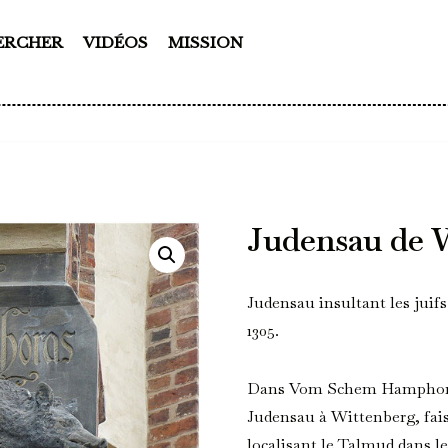
ERCHER
VIDÉOS
MISSION
Judensau de 
Judensau insultant les juifs
1305.
Dans Vom Schem Hamphoras
Judensau à Wittenberg, fais
localisant le Talmud dans les