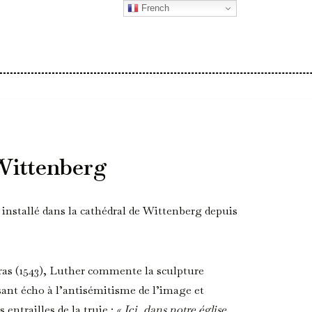
French
Wittenberg
 installé dans la cathédral de Wittenberg depuis
 (1543), Luther commente la sculpture
ant écho à l’antisémitisme de l’image et
 entrailles de la truie :
« Ici, dans notre église