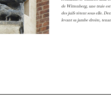
de Wittenberg, une truie est
des juifs tètent sous elle. Der
levant sa jambe droite, tena
sa queue et dans son Talmud,
d’extraordinaire, ce qui est 
Shemhamphoras».
Une action en justice a été i
murs de l’église. Elle a été r
Voir :
https://www.dw.com/en/ger
on-church-facade/a-5225449