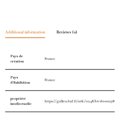
Additional information
Reviews (0)
Pays de
France
création
Pays
France
d'Exhibition
propriété
https://gallica.bnf.fr/ark:/12148/btv1b1002238
intellectuelle