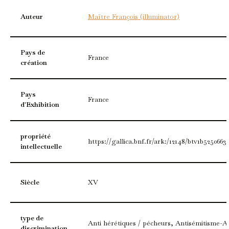
Auteur
Maïtre François (illuminator)
Pays de
France
création
Pays
France
d'Exhibition
propriété
https://gallica.bnf.fr/ark:/12148/btv1b5250663
intellectuelle
Siècle
XV
type de
Anti hérétiques / pécheurs, Antisémitisme-A
discrimination