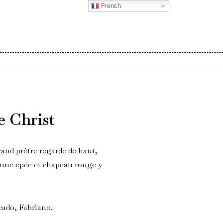
French
e Christ
rand prêtre regarde de haut,
c une epée et chapeau rouge y
cado, Fabriano.