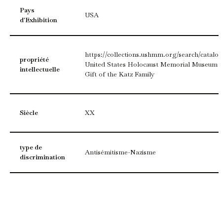
Pays
USA
d'Exhibition
https://collections.ushmm.org/search/catalo
propriété
United States Holocaust Memorial Museum C
intellectuelle
Gift of the Katz Family
Siècle
XX
type de
Antisémitisme-Nazisme
discrimination