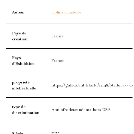
Auteur
Colins Chadewe
Pays de
France
création
Pays
France
d'Exhibition
propriété
https://gallica.bnf.fr/ark:/12148/btv1b1053330
intellectuelle
type de
Anti-afrodescendants-hors USA
discrimination
Siècle
XIV