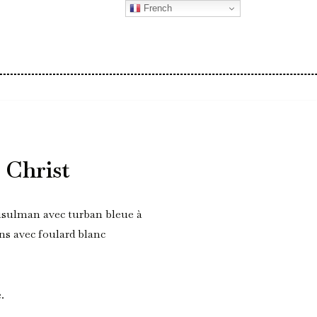
French
 Christ
usulman avec turban bleue à
ns avec foulard blanc
.