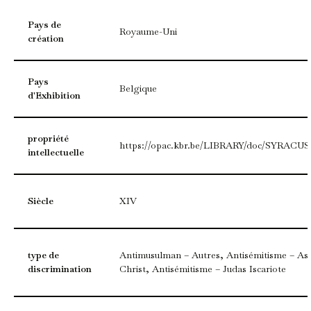
Pays de
Royaume-Uni
création
Pays
Belgique
d'Exhibition
propriété
https://opac.kbr.be/LIBRARY/doc/SYRACUSE
intellectuelle
Siècle
XIV
type de
Antimusulman – Autres, Antisémitisme – Ass
discrimination
Christ, Antisémitisme – Judas Iscariote