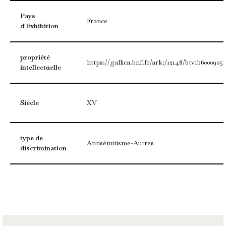
Pays
France
d'Exhibition
propriété
https://gallica.bnf.fr/ark:/12148/btv1b6000905
intellectuelle
Siècle
XV
type de
Antisémitisme-Autres
discrimination