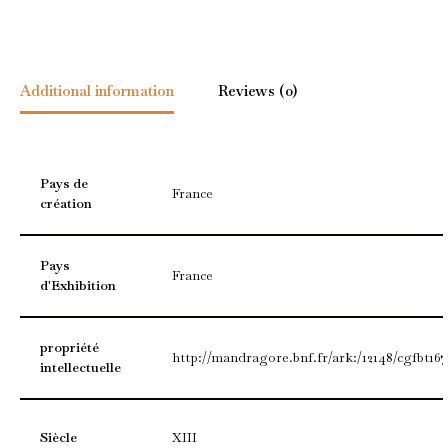
Additional information
Reviews (0)
Pays de
France
création
Pays
France
d'Exhibition
propriété
http://mandragore.bnf.fr/ark:/12148/cgfbt167
intellectuelle
Siècle
XIII