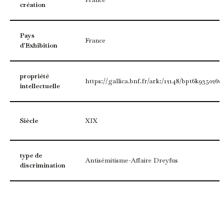
création
Pays
France
d'Exhibition
propriété
https://gallica.bnf.fr/ark:/12148/bpt6k935026
intellectuelle
Siècle
XIX
type de
Antisémitisme-Affaire Dreyfus
discrimination