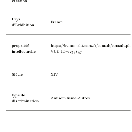
création
Pays
France
d'Exhibition
propriété
https://bvmm.irht.cnrs.fr/consult/consult.ph
intellectuelle
VUE_ID=1239847
Siècle
XIV
type de
Antisémitisme-Autres
discrimination