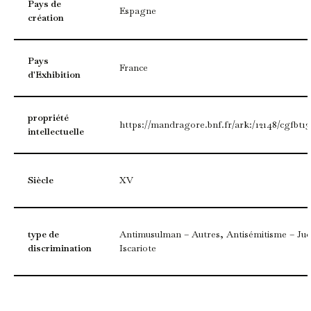
Pays de
Espagne
création
Pays
France
d'Exhibition
propriété
https://mandragore.bnf.fr/ark:/12148/cgfbt13
intellectuelle
Siècle
XV
type de
Antimusulman – Autres, Antisémitisme – Ju
discrimination
Iscariote